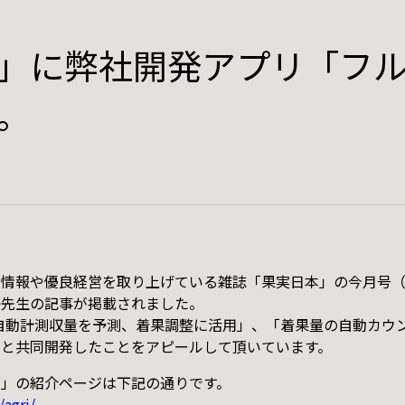
事業外活動
」に弊社開発アプリ「フ
クト
News
。
お知らせ
システム円空
Recruit
採用情報
年表
ある日のエイブルコンピュータの
情報や優良経営を取り上げている雑誌「果実日本」の今月号（1
出来事
澤先生の記事が掲載されました。
o
デザイナーの一日
Iを自動計測収量を予測、着果調整に活用」、「着果量の自動カ
タと共同開発したことをアピールして頂いています。
次郎 for キウイフルーツ
プログラマーの一日
」の紹介ページは下記の通りです。
/agri/