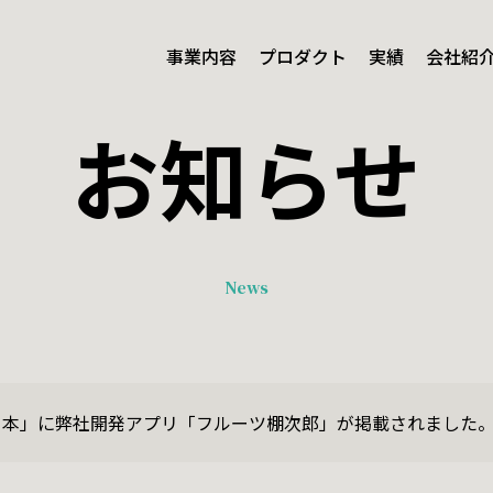
事業内容
プロダクト
実績
会社紹
お知らせ
Result
ページ
実績
News
ntent
Company
容
会社紹介
日本」に弊社開発アプリ「フルーツ棚次郎」が掲載されました
ビス
Extra Business Activities
受託開発