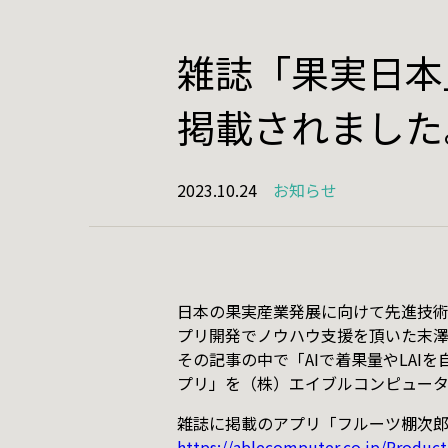
雑誌「果実日本
Product
プロダ
掲載されました
セムカン
2023.10.24
お知らせ
森林管理
古今金澤
古今金澤
FileCrane
日本の果実産業発展に向けて先進技術
プリ開発でノウハウ支援を頂いた末
WoodRep
その記事の中で「AIで着果量やLA
プリ」を（株）エイブルコンピュー
フルーツ棚
雑誌に掲載のアプリ「フルーツ棚次郎
https://ablecomputer.co.jp/Product