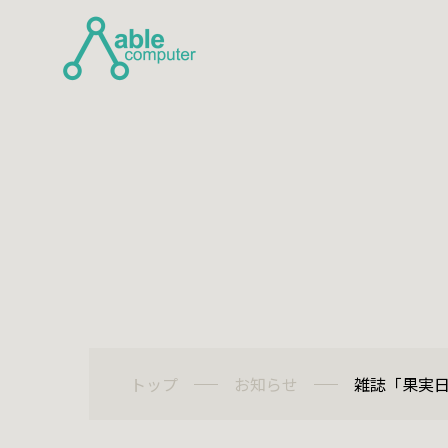
Top
トップ
Business Co
事業内
トップ
お知らせ
雑誌「果実
自社サー
システム